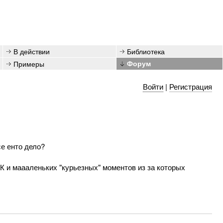
В действии
Библиотека
Примеры
Форум
Войти
|
Регистрация
се енто дело?
и маааленьких "курьезных" моментов из за которых