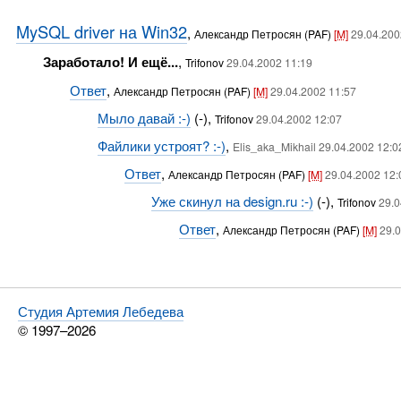
MySQL driver на Win32
,
Александр Петросян (PAF)
[M]
29.04.200
Заработало! И ещё...
,
Trifonov
29.04.2002 11:19
Ответ
,
Александр Петросян (PAF)
[M]
29.04.2002 11:57
Мыло давай :-)
(-),
Trifonov
29.04.2002 12:07
Файлики устроят? :-)
,
Elis_aka_Mikhail 29.04.2002 12:0
Ответ
,
Александр Петросян (PAF)
[M]
29.04.2002 12:
Уже скинул на design.ru :-)
(-),
Trifonov
29.0
Ответ
,
Александр Петросян (PAF)
[M]
29.0
Студия Артемия Лебедева
© 1997–2026