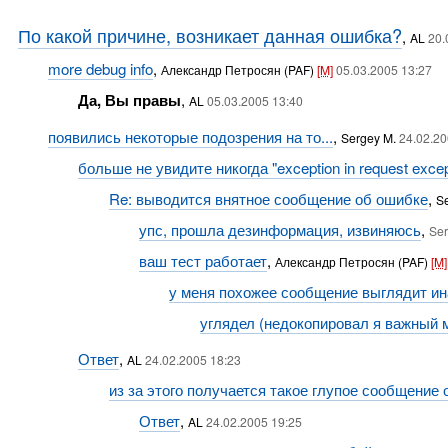
По какой причине, возникает данная ошибка?
,
AL
20.
more debug info
,
Александр Петросян (PAF)
[M]
05.03.2005 13:27
Да, Вы правы
,
AL
05.03.2005 13:40
появились некоторые подозрения на то...
,
Sergey M.
24.02.20
больше не увидите никогда "exception in request excep
Re: выводится внятное сообщение об ошибке
,
S
упс, прошла дезинформация, извиняюсь
,
Ser
ваш тест работает
,
Александр Петросян (PAF)
[M]
у меня похожее сообщение выглядит и
углядел (недокопировал я важный м
Ответ
,
AL
24.02.2005 18:23
из за этого получается такое глупое сообщение
Ответ
,
AL
24.02.2005 19:25