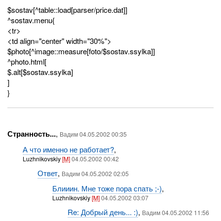
$sostav[^table::load[parser/price.dat]]
^sostav.menu{
<tr>
<td align="center" width="30%">
$photo[^image::measure[foto/$sostav.ssylka]]
^photo.html[
$.alt[$sostav.ssylka]
]
}
Странность...
,
Вадим 04.05.2002 00:35
А что именно не работает?
,
Luzhnikovskiy
[M]
04.05.2002 00:42
Ответ
,
Вадим 04.05.2002 02:05
Блииин. Мне тоже пора спать ;-)
,
Luzhnikovskiy
[M]
04.05.2002 03:07
Re: Добрый день... :)
,
Вадим 04.05.2002 11:56