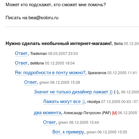
Может кто подскажет, кто сможет мне помочь?
Писать на bea@soloru.ru
Нужно сделать необычный интернет-магазин!
,
Bella
05.12.20
Ответ
,
Trademan
06.03.2007 23:53
Ответ
,
deMone
05.12.2005 18:04
Re: подробности в почту можно?
,
Spearance
05.12.2005 11:41
Ответ
,
green 06.12.2005 15:28
Значит не только дизайнер лажает ))
(-),
06.12.200
Лажать могут все ;)
,
nkostya
07.12.2005 00:43 / 07
два момента
,
Александр Петросян (PAF)
[M]
06.12.2005 
Ответ
,
green 06.12.2005 15:44
Вот, к примеру
,
green 06.12.2005 15:55