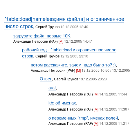
^table::load[nameless;имя файла] и ограниченное
число строк
,
Сергей Трунов
12.12.2005 12:40
загрузите файл, первые 10K
,
Александр Петросян (PAF)
[M]
12.12.2005 14:47
рабочий код - ^table::load и ограниченное число
строк
,
Сергей Трунов
12.12.2005 23:10
потом расскажите, зачем надо было-то? :)
,
Александр Петросян (PAF)
[M]
13.12.2005 10:50 / 13.12.2005
Ответ
,
Сергей Трунов
13.12.2005 23:28
ага!
,
Александр Петросян (PAF)
[M]
14.12.2005 11:44
kb: об именах
,
Александр Петросян (PAF)
[M]
14.12.2005 11:30 /
о переменных "tmp", именах полей
,
Александр Петросян (PAF)
[M]
14.12.2005 11:21 /