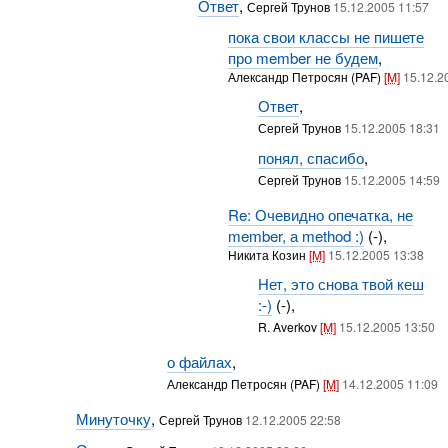
Ответ
,
Сергей Трунов
15.12.2005 11:57
пока свои классы не пишете
про member не будем
,
Александр Петросян (PAF)
[M]
15.12.2
Ответ
,
Сергей Трунов
15.12.2005 18:31
понял, спасибо
,
Сергей Трунов
15.12.2005 14:59
Re: Очевидно опечатка, не
member, а method :)
(-),
Никита Козин
[M]
15.12.2005 13:38
Нет, это снова твой кеш
:-)
(-),
R. Averkov
[M]
15.12.2005 13:50
о файлах
,
Александр Петросян (PAF)
[M]
14.12.2005 11:09
Минуточку
,
Сергей Трунов
12.12.2005 22:58