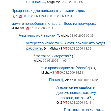
гостевая ...
,
sergei v.2
08.03.2006 21:58
Прозрачных для пользователя защит: две
,
G_Z
[M]
08.03.2006 11:41 / 08.03.2006 11:51
можете попробовать класс antiflood из примеров.
,
Misha v.3
[M]
07.03.2006 21:31
Чем плох мой вариант?
,
AleXp
08.03.2006 09:35
читерство какое-то %-) хотя похоже что будет
работать.
(-),
Misha v.3
[M]
09.03.2006 13:32
Что такое читерство?
(-),
AleXp
09.03.2006 14:09
это производное от "cheat" :)
(-),
Misha v.3
[M]
09.03.2006 14:31
Понял :)
,
AleXp
09.03.2006 14:52
А если он не ошибся и
дерьмо пошло, как ему
положено, потоком?..
,
G_Z
[M]
09.03.2006 15:11
Потоком это вряд-ли...
,