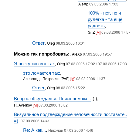
AleXp
09.03.2006 17:03
100% - нет, но и
рулетка - та ещё
радость
,
G_Z
[M]
09.03.2006 17:57
Ответ
,
Oleg
08.03.2006 16:01
Можно так попробовать:
,
AleXp
07.03.2006 19:57
Я поступаю вот так
,
Oleg
07.03.2006 17:02 / 07.03.2006 17:03
это ломается так:
,
Александр Петросян (PAF)
[M]
08.03.2006 11:37
Ответ
,
Oleg
08.03.2006 15:22
Вопрос обсуждался. Поиск поможет.
(-),
R. Averkov
[M]
07.03.2006 15:02
Визуальное подтверждение человечности поставьте..
=)
,
07.03.2006 14:41
Re: А как...
,
Николай 07.03.2006 14:46