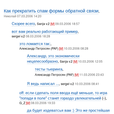
Как прекратить спам формы обратной связи
,
Николай 07.03.2006 14:20
Скорее всего
,
Sanja v.2
[M]
09.03.2006 18:57
вот вам реально работающий пример
,
sergei v.2
08.03.2006 18:28
это ломается так:
,
Александр Петросян (PAF)
[M]
10.03.2006 08:28
Александр, это экономически
нецелесообразно
,
Sanja v.2
[M]
10.03.2006 12:05
тесты тьюринга
,
Александр Петросян (PAF)
[M]
11.03.2006 23:43
Я ведь написал ...
,
sergei v.2
10.03.2006 08:41
off: если сделать поля ввода ещё меньше, то игра
"попади в поле" станет гораздо увлекательней
(-),
G_Z
[M]
08.03.2006 19:33
да будет издеватсья вам :) Это же простейшая