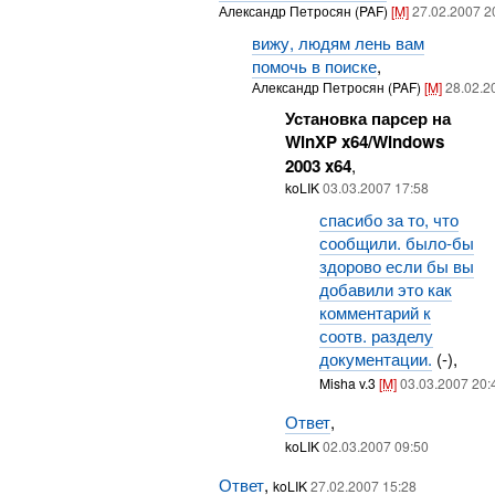
Александр Петросян (PAF)
[M]
27.02.2007 2
вижу, людям лень вам
помочь в поиске
,
Александр Петросян (PAF)
[M]
28.02.2
Установка парсер на
WinXP x64/Windows
2003 x64
,
koLIK
03.03.2007 17:58
спасибо за то, что
сообщили. было-бы
здорово если бы вы
добавили это как
комментарий к
соотв. разделу
документации.
(-),
Misha v.3
[M]
03.03.2007 20:
Ответ
,
koLIK
02.03.2007 09:50
Ответ
,
koLIK
27.02.2007 15:28