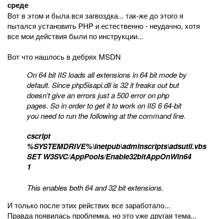
среде
Вот в этом и была вся загвоздка... так-же до этого я
пытался установить PHP и естественно - неудачно, хотя
все мои действия были по инструкции...
Вот что нашлось в дебрях MSDN
On 64 bit IIS loads all extensions in 64 bit mode by
default. Since php5isapi.dll is 32 it freaks out but
doesn’t give an errors just a 500 error on php
pages. So in order to get it to work on IIS 6 64-bit
you need to run the following at the command line.
cscript
%SYSTEMDRIVE%\inetpub\adminscripts\adsutil.vbs
SET W3SVC/AppPools/Enable32bitAppOnWin64
1
This enables both 64 and 32 bit extensions.
И только после этих рействих все заработало...
Правда появилась проблемка, но это уже другая тема...