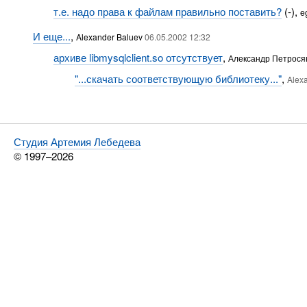
т.е. надо права к файлам правильно поставить?
(-),
e
И еще...
,
Alexander Baluev
06.05.2002 12:32
архиве libmysqlclient.so отсутствует
,
Александр Петрося
"...скачать соответствующую библиотеку..."
,
Alex
Студия Артемия Лебедева
© 1997–2026