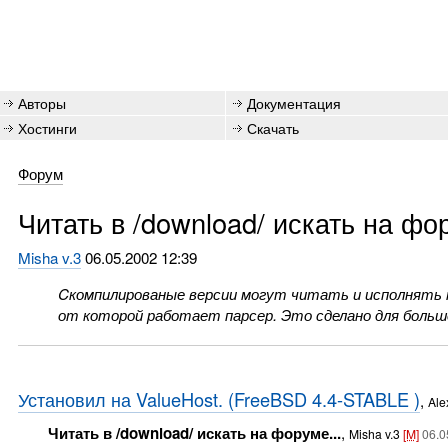
Авторы
Документация
Хостинги
Скачать
Форум
Читать в /download/ искать на фор
Misha v.3
06.05.2002 12:39
Cкомпилированые версии могут читать и исполнять 
от которой работает парсер. Это сделано для больш
Установил на ValueHost. (FreeBSD 4.4-STABLE )
,
Ale
Читать в /download/ искать на форуме...
,
Misha v.3
[M]
06.0