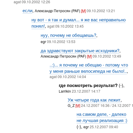
agat 09.10.2002 12:26
если
,
Александр Петросян (PAF)
[M]
09.10.2002 13:21
ну вот - я так и думал... я же вас неправильно
понял!
,
agat 09.10.2002 13:45
нуу, почему не обещаешь?
,
egr
09.10.2002 13:53
да здравствуют закрытые исходники?
,
Александр Петросян (PAF)
[M]
09.10.2002 13:49
..:)... я почему не обещаю - потому что
у меня раньше велосипеда не было!..
,
agat 09.10.2002 14:04
где посмотреть результат?
(-),
Larrikin
23.12.2007 14:17
Уж четыре года как лежит
,
G_Z
[M]
24.12.2007 16:36 / 24.12.2007 
на самом деле, - далеко
не лучшая реализация :)
(-),
egr
25.12.2007 09:40