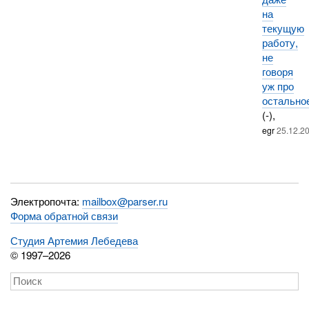
на
текущую
работу,
не
говоря
уж про
остально
(-),
egr
25.12.2
Электропочта:
mailbox@parser.ru
Форма обратной связи
Студия Артемия Лебедева
© 1997–2026