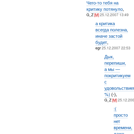
Чего-то тебя на
критику потянуло
,
G_Z
[M]
25.12.2007 13:49
а критика
всегда полезна,
иначе застой
будет
,
egr
25.12.2007 22:53
Дык,
перепиши,
а мы —
покритикуем
с
удовольствие
%)
(-),
G_Z
[M]
25.12.20
:(
просто
нет
времени,
даже