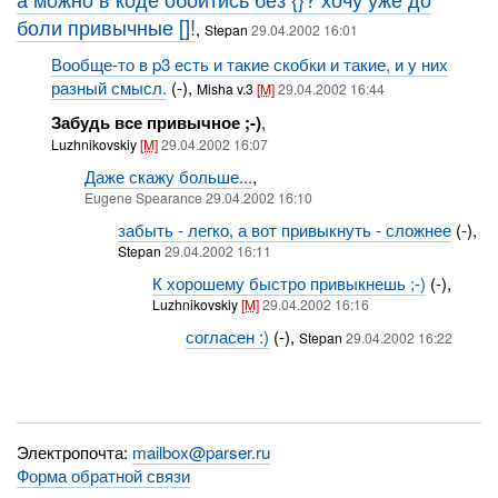
боли привычные []!
,
Stepan
29.04.2002 16:01
Вообще-то в p3 есть и такие скобки и такие, и у них
разный смысл.
(-),
Misha v.3
[M]
29.04.2002 16:44
Забудь все привычное ;-)
,
Luzhnikovskiy
[M]
29.04.2002 16:07
Даже скажу больше...
,
Eugene Spearance 29.04.2002 16:10
забыть - легко, а вот привыкнуть - сложнее
(-),
Stepan
29.04.2002 16:11
К хорошему быстро привыкнешь ;-)
(-),
Luzhnikovskiy
[M]
29.04.2002 16:16
согласен :)
(-),
Stepan
29.04.2002 16:22
Электропочта:
mailbox@parser.ru
Форма обратной связи