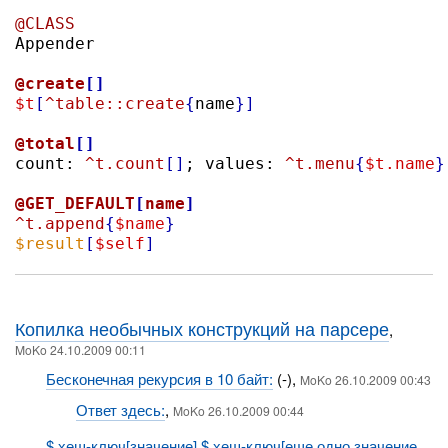
@CLASS

Appender

@create
[]
$t
[
^table::create
{
name
}]
@total
[]

count: 
^t.count
[]
; values: 
^t.menu
{
$t.name
}
@GET_DEFAULT
[
name
]
^t.append
{
$name
}
$result
[
$self
]
Копилка необычных конструкций на парсере
,
MoKo 24.10.2009 00:11
Бесконечная рекурсия в 10 байт:
(-),
MoKo 26.10.2009 00:43
Ответ здесь:
,
MoKo 26.10.2009 00:44
$.хеш-ключ[значение] $.хеш-ключ[еще одно значение