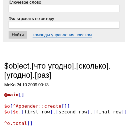
Ключевое слово
Фильтровать по автору
команды управления поиском
$object.[что угодно].[сколько].
[угодно].[раз]
MoKo
24.10.2009 00:13
@main
[]
$o
[
^Appender::create
[]]
$o
[
$o.
[
first row
]
.
[
second row
]
.
[
final row
]]
^o.total
[]