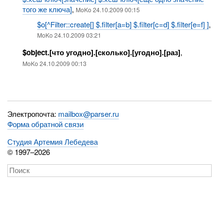
того же ключа]
,
MoKo 24.10.2009 00:15
$o[^Filter::create[] $.filter[a=b] $.filter[c=d] $.filter[e=f] ]
,
MoKo 24.10.2009 03:21
$object.[что угодно].[сколько].[угодно].[раз]
,
MoKo 24.10.2009 00:13
Электропочта:
mailbox@parser.ru
Форма обратной связи
Студия Артемия Лебедева
© 1997–2026