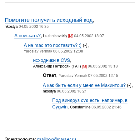
Помогите получить исходный код
,
nkostya
04.05.2002 16:35
А поискать?
,
Luzhnikovskiy
[M]
04.05.2002 18:07
А на mac это поставить? :)
(-),
Yaroslav Yermak 06.05.2002 12:38
исходники в CVS
,
Александр Петросян (PAF)
[M]
06.05.2002 13:18
Ответ
,
Yaroslav Yermak 07.05.2002 12:15
А как быть если у меня не Макинтош?
(-),
nkostya
06.05.2002 18:21
Под виндоуз cvs есть, например, в
Cygwin
,
Constantine
06.05.2002 21:46
Электропочта:
mailbox@parser.ru