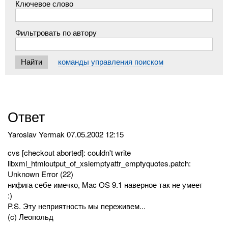
Ключевое слово
Фильтровать по автору
команды управления поиском
Ответ
Yaroslav Yermak
07.05.2002 12:15
cvs [checkout aborted]: couldn't write
libxml_htmloutput_of_xslemptyattr_emptyquotes.patch:
Unknown Error (22)
нифига себе имечко, Mac OS 9.1 наверное так не умеет
:)
P.S. Эту неприятность мы переживем...
(c) Леопольд