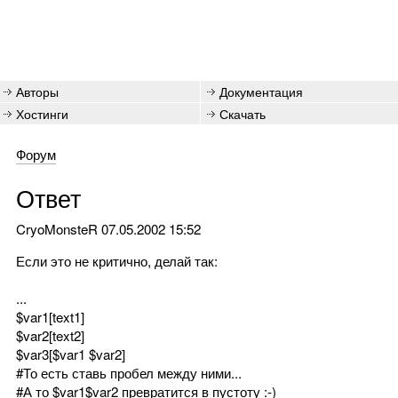
Авторы
Документация
Хостинги
Скачать
Форум
Ответ
CryoMonsteR
07.05.2002 15:52
Если это не критично, делай так:
...
$var1[text1]
$var2[text2]
$var3[$var1 $var2]
#То есть ставь пробел между ними...
#А то $var1$var2 превратится в пустоту :-)