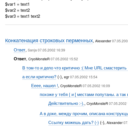
$var1 = text1
$var2 = text2
$var3 = text1 text2
Конкатенация строковых перменных
,
Alexander
07.05.200
Ответ
,
Sanja 07.05.2002 16:39
Ответ
,
CryoMonsteR
07.05.2002 15:52
В том-то и дело что критично :( Мне URL смастерить 
а если критично?
(-),
egr
07.05.2002 15:54
Ееее, нашел !
,
CryoMonsteR
07.05.2002 16:09
похоже у тебя { и [ местами попутаны. а так
Действительно :-).
,
CryoMonsteR
07.05.2002 
А в доке, между прочим, описана конструкцыя
Ссылку можешь дать? (-)
(-),
Alexander
07