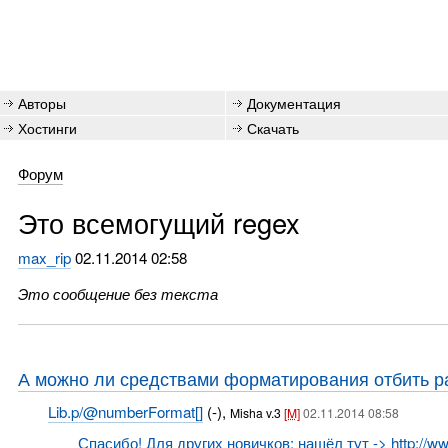
Авторы
Документация
Хостинги
Скачать
Форум
Это всемогущий regex
max_rip
02.11.2014 02:58
Это сообщение без текста
А можно ли средствами форматирования отбить р
Lib.p/@numberFormat[]
(-),
Misha v.3
[M]
02.11.2014 08:58
Спасибо! Для других новичков: нашёл тут -> http://www