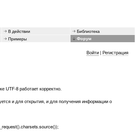
В действии
Библиотека
Примеры
Форум
Войти
|
Регистрация
овке UTF-8 работает корректно.
уется и для открытия, и для получения информации о
equest().charsets.source());