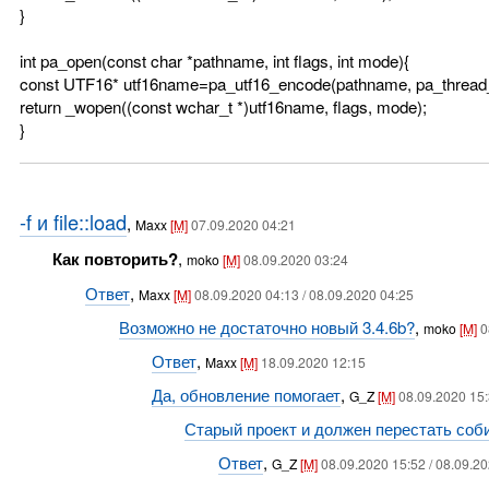
}
int pa_open(const char *pathname, int flags, int mode){
const UTF16* utf16name=pa_utf16_encode(pathname, pa_thread_r
return _wopen((const wchar_t *)utf16name, flags, mode);
}
-f и file::load
,
Maxx
[M]
07.09.2020 04:21
Как повторить?
,
moko
[M]
08.09.2020 03:24
Ответ
,
Maxx
[M]
08.09.2020 04:13 / 08.09.2020 04:25
Возможно не достаточно новый 3.4.6b?
,
moko
[M]
0
Ответ
,
Maxx
[M]
18.09.2020 12:15
Да, обновление помогает
,
G_Z
[M]
08.09.2020 15
Старый проект и должен перестать соб
Ответ
,
G_Z
[M]
08.09.2020 15:52 / 08.09.2