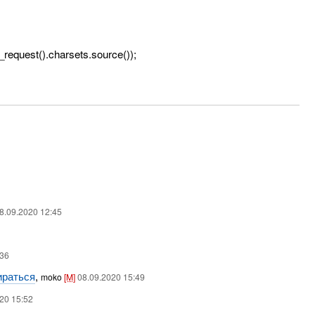
equest().charsets.source());
8.09.2020 12:45
:36
ираться
,
moko
[M]
08.09.2020 15:49
020 15:52