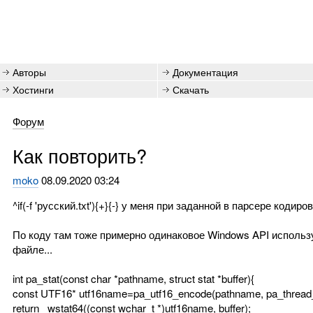
Авторы
Документация
Хостинги
Скачать
Форум
Как повторить?
moko
08.09.2020 03:24
^if(-f 'русский.txt'){+}{-} у меня при заданной в парсере кодир
По коду там тоже примерно одинаковое Windows API использ
файле...
int pa_stat(const char *pathname, struct stat *buffer){
const UTF16* utf16name=pa_utf16_encode(pathname, pa_thread_r
return _wstat64((const wchar_t *)utf16name, buffer);