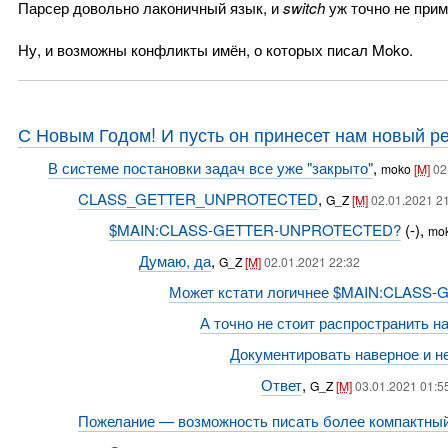
Парсер довольно лаконичный язык, и
switch
уж точно не прим
Ну, и возможны конфликты имён, о которых писал Moko.
С Новым Годом! И пусть он принесет нам новый рел
В системе постановки задач все уже "закрыто"
,
moko
[M]
02
CLASS_GETTER_UNPROTECTED
,
G_Z
[M]
02.01.2021 21
$MAIN:CLASS-GETTER-UNPROTECTED?
(-),
mo
Думаю, да
,
G_Z
[M]
02.01.2021 22:32
Может кстати логичнее $MAIN:CLAS
А точно не стоит распространить 
Документировать наверное и не
Ответ
,
G_Z
[M]
03.01.2021 01:5
Пожелание — возможность писать более компактный