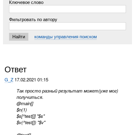
Ключевое слово
Фильтровать по автору
команды управления поиском
Ответ
G_Z
17.02.2021 01:15
Так просто разный результат может(уже мог)
получиться.
@main[]
$n(1)
$s[^test[]] "$s"
$v(^test[]) "$v"
@test[]