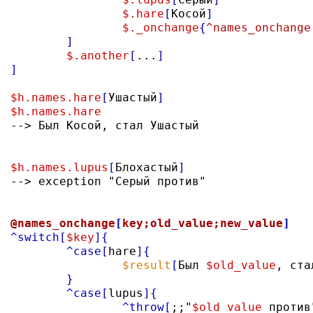
$.hare
[
Косой
]
$._onchange
{
^names_onchange
]
$.another
[
...
]
]
$h.names.hare
[
Ушастый
]
$h.names.hare

--> Был Косой, стал Ушастый

$h.names.lupus
[
Блохастый
]
--> exception "Серый против"

@names_onchange
[
key;old_value;new_value
]
^switch
[
$key
]{
^case
[
hare
]{
$result
[
Был 
$old_value
, ста
}
^case
[
lupus
]{
^throw
[
;;"
$old_value
 против