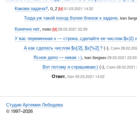
Какова задача?
,
G_Z
[M]
01.03.2021 14:32
Тогда уж такой поход более близок к задаче
,
Ivan Ser
Конечно нет
,
moko
[M]
28.02.2021 22:39
У вас переменная x — строка, сделайте ее числом $x(2) и
А как сделать числом $x[/2], $x[%2] ?
(-),
Саян 28.02.20
Ясное дело — никак :-)
,
Ivan Sergeev
28.02.2021 22:00
Вот потому и спрашиваю:)
(-),
Саян 28.02.2021 
Ответ
,
Den 05.03.2021 14:02
Студия Артемия Лебедева
© 1997–2026