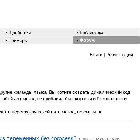
В действии
Библиотека
Примеры
Форум
Войти
|
Регистрация
другие команды языка. Вы хотите создать динамический код
 любой алт метод не прибавил бы скорости и безопасности.
елать перегружая какой нить метод, но см.выше
из переменных без ^process?
,
Саян 28.02.2021 15:38