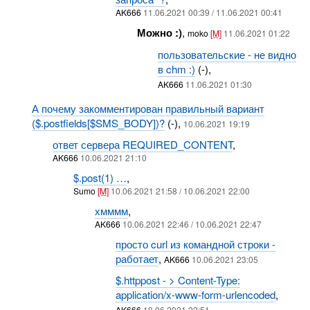
AK666
11.06.2021 00:39 / 11.06.2021 00:41
Можно :)
,
moko
[M]
11.06.2021 01:22
пользовательские - не видно
в chm :)
(-),
AK666
11.06.2021 01:30
А почему закомментирован правильный вариант
($.postfields[$SMS_BODY])?
(-),
10.06.2021 19:19
ответ сервера REQUIRED_CONTENT
,
AK666
10.06.2021 21:10
$.post(1) …
,
Sumo
[M]
10.06.2021 21:58 / 10.06.2021 22:00
хмммм
,
AK666
10.06.2021 22:46 / 10.06.2021 22:47
просто curl из командной строки -
работает
,
AK666
10.06.2021 23:05
$.httppost - > Content-Type:
application/x-www-form-urlencoded
,
AK666
10.06.2021 22:51