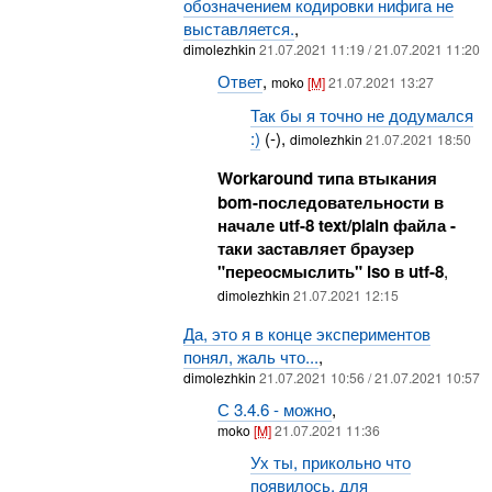
обозначением кодировки нифига не
выставляется.
,
dimolezhkin
21.07.2021 11:19 / 21.07.2021 11:20
Ответ
,
moko
[M]
21.07.2021 13:27
Так бы я точно не додумался
:)
(-),
dimolezhkin
21.07.2021 18:50
Workaround типа втыкания
bom-последовательности в
начале utf-8 text/plain файла -
таки заставляет браузер
"переосмыслить" iso в utf-8
,
dimolezhkin
21.07.2021 12:15
Да, это я в конце экспериментов
понял, жаль что...
,
dimolezhkin
21.07.2021 10:56 / 21.07.2021 10:57
С 3.4.6 - можно
,
moko
[M]
21.07.2021 11:36
Ух ты, прикольно что
появилось, для