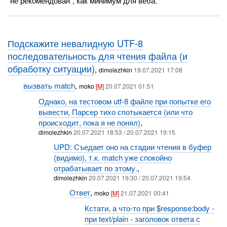
"не рекомендован", как минимум для веба.
Подскажите невалидную UTF-8
последовательность для чтения файла (и
обработку ситуации)
,
dimolezhkin
19.07.2021 17:08
вызвать match
,
moko
[M]
20.07.2021 01:51
Однако, на тестовом utf-8 файле при попытке его
вывести, Парсер тихо спотыкается (или что
происходит, пока я не понял)
,
dimolezhkin
20.07.2021 18:53 / 20.07.2021 19:15
UPD: Съедает оно на стадии чтения в буфер
(видимо), т.к. match уже спокойно
отрабатывает по этому.
,
dimolezhkin
20.07.2021 19:30 / 20.07.2021 19:54
Ответ
,
moko
[M]
21.07.2021 00:41
Кстати, а что-то при $response:body -
при text/plain - заголовок ответа с