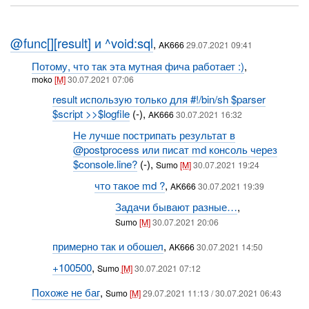
@func[][result] и ^void:sql
,
AK666
29.07.2021 09:41
Потому, что так эта мутная фича работает :)
,
moko
[M]
30.07.2021 07:06
result использую только для #!/bin/sh $parser
$script >>$logfile
(-),
AK666
30.07.2021 16:32
Не лучше пострипать результат в
@postprocess или писат md консоль через
$console.line?
(-),
Sumo
[M]
30.07.2021 19:24
что такое md ?
,
AK666
30.07.2021 19:39
Задачи бывают разные…
,
Sumo
[M]
30.07.2021 20:06
примерно так и обошел
,
AK666
30.07.2021 14:50
+100500
,
Sumo
[M]
30.07.2021 07:12
Похоже не баг
,
Sumo
[M]
29.07.2021 11:13 / 30.07.2021 06:43