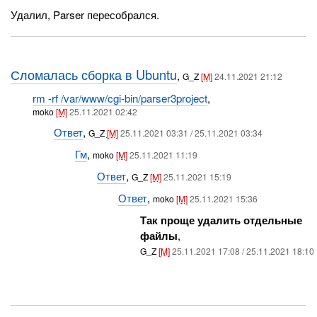
Удалил, Parser пересобрался.
Сломалась сборка в Ubuntu
,
G_Z
[M]
24.11.2021 21:12
rm -rf /var/www/cgi-bin/parser3project
,
moko
[M]
25.11.2021 02:42
Ответ
,
G_Z
[M]
25.11.2021 03:31 / 25.11.2021 03:34
Гм
,
moko
[M]
25.11.2021 11:19
Ответ
,
G_Z
[M]
25.11.2021 15:19
Ответ
,
moko
[M]
25.11.2021 15:36
Так проще удалить отдельные
файлы
,
G_Z
[M]
25.11.2021 17:08 / 25.11.2021 18:10