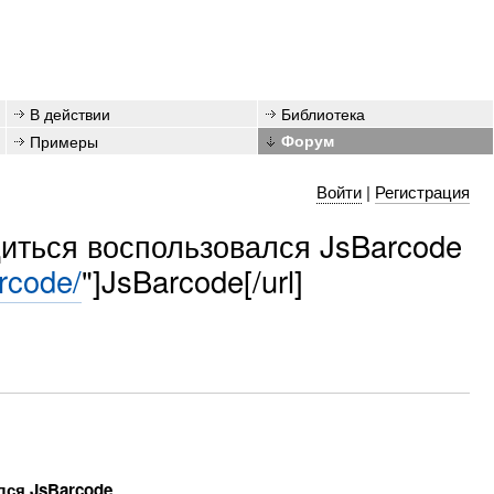
В действии
Библиотека
Примеры
Форум
Войти
|
Регистрация
диться воспользовался JsBarcode
arcode/
"]JsBarcode[/url]
лся JsBarcode