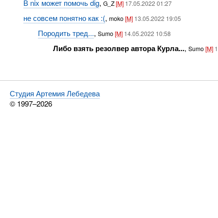
В nix может помочь dig
,
G_Z
[M]
17.05.2022 01:27
не совсем понятно как :(
,
moko
[M]
13.05.2022 19:05
Породить тред...
,
Sumo
[M]
14.05.2022 10:58
Либо взять резолвер автора Курла...
,
Sumo
[M]
1
Студия Артемия Лебедева
© 1997–2026