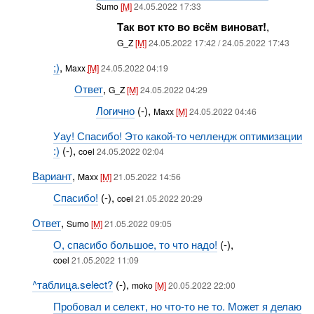
Sumo
[M]
24.05.2022 17:33
Так вот кто во всём виноват!
,
G_Z
[M]
24.05.2022 17:42 / 24.05.2022 17:43
;)
,
Maxx
[M]
24.05.2022 04:19
Ответ
,
G_Z
[M]
24.05.2022 04:29
Логично
(-),
Maxx
[M]
24.05.2022 04:46
Уау! Спасибо! Это какой-то челлендж оптимизации
:)
(-),
coel
24.05.2022 02:04
Вариант
,
Maxx
[M]
21.05.2022 14:56
Спасибо!
(-),
coel
21.05.2022 20:29
Ответ
,
Sumo
[M]
21.05.2022 09:05
О, спасибо большое, то что надо!
(-),
coel
21.05.2022 11:09
^таблица.select?
(-),
moko
[M]
20.05.2022 22:00
Пробовал и селект, но что-то не то. Может я делаю