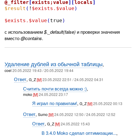
@_filter
[
exists;value
][
locals
]
$result
(
!
$exists.
$value
)
$exists.
$value
(
true
)
с использованием
$._default(false)
и проверки значения
вместо
@contains
.
Удаление дублей из обычной таблицы
,
coel
20.05.2022 19:43 / 20.05.2022 19:44
Ответ
,
G_Z
[M]
23.05.2022 22:51 / 24.05.2022 04:31
Считить почти всегда можно :)
,
moko
[M]
24.05.2022 23:17
Я играл по правилам!
,
G_Z
[M]
25.05.2022 00:13
Ответ
,
Sumo
[M]
24.05.2022 12:50 / 24.05.2022 12:52
Ответ
,
G_Z
[M]
24.05.2022 15:43
В 3.4.0 Moko сделал оптимизации...
,