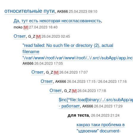
относительньіе пути
,
AK666
25.04.2023 09:10
Да, тут есть некоторая несогласованность
,
moko
[M]
27.04.2023 16:40
Ответ
,
G_Z
[M]
26.04.2023 02:45
"read failed: No such file or directory (2), actual
filename
'\/var\/www\/root\/var\/www\/root\/..\/.src\/subApp\/app.inc
AK666
26.04.2023 17:05
Ответ
,
G_Z
[M]
26.04.2023 17:07
Ответ
,
AK666
26.04.2023 17:15 / 26.04.2023 17:16
Ответ
,
G_Z
[M]
26.04.2023 17:18
$inc[^file::load[binary;/../.src/subApp/a
- работает
,
AK666
26.04.2023 17:29
для теста
,
26.04.2023 21:24
какраз таки проблема в
"удвоении" document-