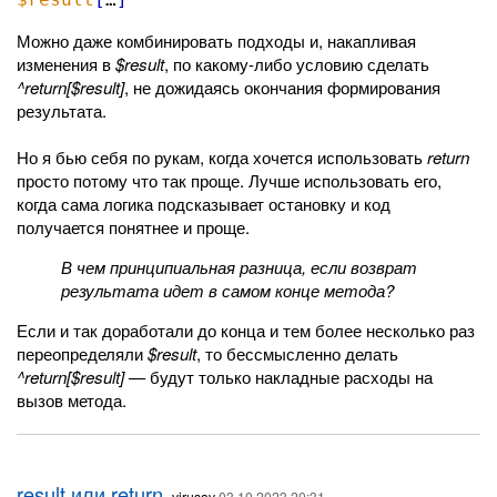
Можно даже комбинировать подходы и, накапливая
изменения в
$result
, по какому-либо условию сделать
^return[$result]
, не дожидаясь окончания формирования
результата.
Но я бью себя по рукам, когда хочется использовать
return
просто потому что так проще. Лучше использовать его,
когда сама логика подсказывает остановку и код
получается понятнее и проще.
В чем принципиальная разница, если возврат
результата идет в самом конце метода?
Если и так доработали до конца и тем более несколько раз
переопределяли
$result
, то бессмысленно делать
^return[$result]
— будут только накладные расходы на
вызов метода.
result или return
,
virusav
03.10.2023 20:31