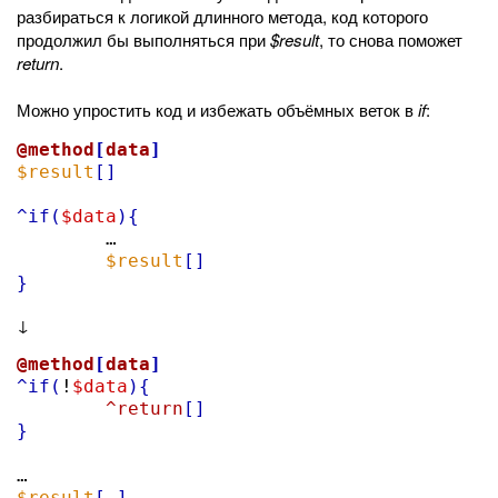
разбираться к логикой длинного метода, код которого
продолжил бы выполняться при
$result
, то снова поможет
return
.
Можно упростить код и избежать объёмных веток в
if
:
@method
[
data
]
$result
[]
^if
(
$data
){

	…

$result
[]
}
↓
@method
[
data
]
^if
(
!
$data
){
^return
[]
}
$result
[
…
]