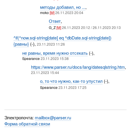
методы добавил, но ...
,
moko
[M]
26.11.2023 20:04
Ответ
,
G_Z
[M]
26.11.2023 20:12 / 26.11.2023 20:13
^if(^now.sql-string[date] eq ^dbDate.sql-string[date])
{равны}
(-),
23.11.2023 11:26
не равны, время нужно отсекать
(-),
Spearance
23.11.2023 15:38
https://www.parser.ru/docs/lang/datesqlstring.htm
,
23.11.2023 15:44
о, то что нужно, как-то упустил
(-),
Spearance
23.11.2023 17:25
Электропочта:
mailbox@parser.ru
Форма обратной связи