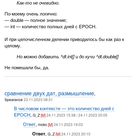
Как-то не очевидно.
По-моему очень логично:
— double — полное значение;
— int — количество полных дней с EPOCH.
И при целочисленном делении приводилось бы как раз к
целому.
Но можно добавить ^dt.int[] и до кучи ^dt.double[]
Не помешали бы, да.
сравнение двух дат, размышление
,
Spearance
23.11.2023 08:31
В числовом контексте — это количество дней с
EPOCH
,
G_Z
[M]
24.11.2023 15:38 / 24.11.2023 20:05
Ответ
,
moko
[M]
24.11.2023 19:03
Ответ
,
G_Z
[M]
24.11.2023 20:10