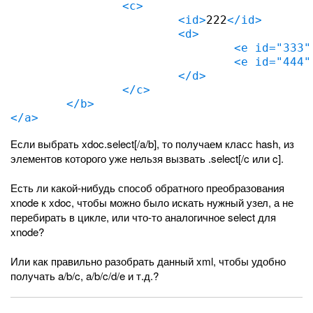
<c>
<id>
222
</id>
<d>
<e id="333"
<e id="444"
</d>
</c>
</b>
</a>
Если выбрать xdoc.select[/a/b], то получаем класс hash, из
элементов которого уже нельзя вызвать .select[/c или c].
Есть ли какой-нибудь способ обратного преобразования
xnode к xdoc, чтобы можно было искать нужный узел, а не
перебирать в цикле, или что-то аналогичное select для
xnode?
Или как правильно разобрать данный xml, чтобы удобно
получать a/b/c, a/b/c/d/e и т.д.?