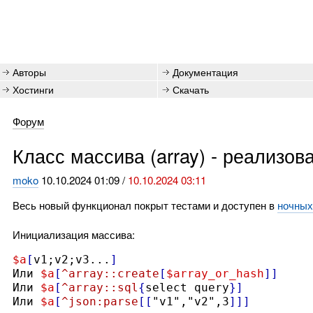
Авторы
Документация
Хостинги
Скачать
Форум
Класс массива (array) - реализо
moko
10.10.2024 01:09 /
10.10.2024 03:11
Весь новый функционал покрыт тестами и доступен в
ночных
Инициализация массива:
$a
[
v1;v2;v3...
]
Или 
$a
[
^array::create
[
$array_or_hash
]]
Или 
$a
[
^array::sql
{
select query
}]
Или 
$a
[
^json:parse
[[
"v1","v2",3
]]]