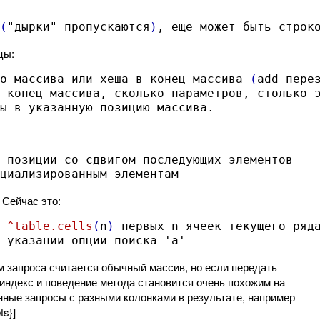
(
"дырки" пропускаются
)
, еще может быть строк
цы:
о массива или хеша в конец массива 
(
add пере
ы в указанную позицию массива.
циализированным элементам
 Сейчас это:
 
^table.cells
(
n
)
 указании опции поиска 'a'
ом запроса считается обычный массив, но если передать
 индекс и поведение метода становится очень похожим на
твенные запросы с разными колонками в результате, например
ts}]