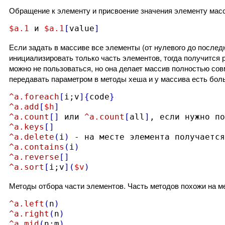
Обращение к элементу и присвоение значения элементу мас
$a.1
 и 
$a.1
[
value
]
Если задать в массиве все элементы (от нулевого до послед
инициализировать только часть элементов, тогда получится 
можно не пользоваться, но она делает массив полностью с
передавать параметром в методы хеша и у массива есть бол
^a.foreach
[
i;v
]{
code
}
^a.add
[
$h
]
^a.count
[]
 или 
^a.count
[
all
]
^a.keys
[]
^a.delete
(
i
)
^a.contains
(
i
)
^a.reverse
[]
^a.sort
[
i;v
](
$v
)
Методы отбора части элементов. Часть методов похожи на ме
^a.left
(
n
)
^a.right
(
n
)
^a.mid
(
n;m
)