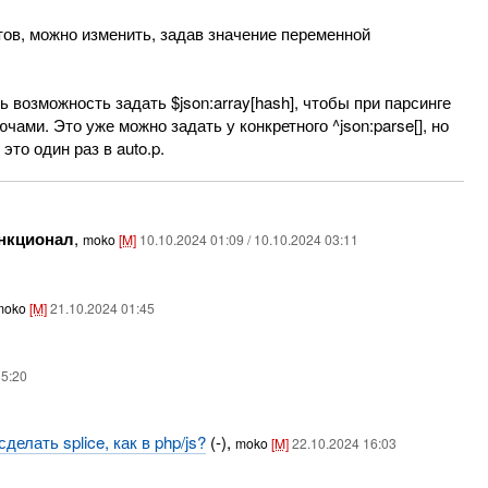
ов, можно изменить, задав значение переменной
 возможность задать $json:array[hash], чтобы при парсинге
ами. Это уже можно задать у конкретного ^json:parse[], но
то один раз в auto.p.
ункционал
,
moko
[M]
10.10.2024 01:09 / 10.10.2024 03:11
moko
[M]
21.10.2024 01:45
15:20
сделать splice, как в php/js?
(-),
moko
[M]
22.10.2024 16:03