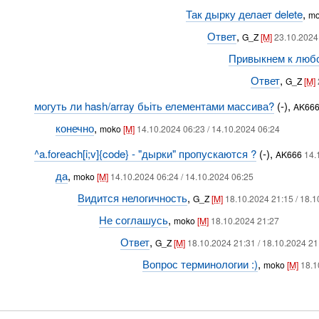
Так дырку делает delete
,
m
Ответ
,
G_Z
[M]
23.10.2024
Привыкнем к любо
Ответ
,
G_Z
[M]
могуть ли hash/array бьіть елементами массива?
(-),
AK66
конечно
,
moko
[M]
14.10.2024 06:23 / 14.10.2024 06:24
^a.foreach[i;v]{code} - "дырки" пропускаются ?
(-),
AK666
14.
да
,
moko
[M]
14.10.2024 06:24 / 14.10.2024 06:25
Видится нелогичность
,
G_Z
[M]
18.10.2024 21:15 / 18.1
Не соглашусь
,
moko
[M]
18.10.2024 21:27
Ответ
,
G_Z
[M]
18.10.2024 21:31 / 18.10.2024 21
Вопрос терминологии :)
,
moko
[M]
18.1