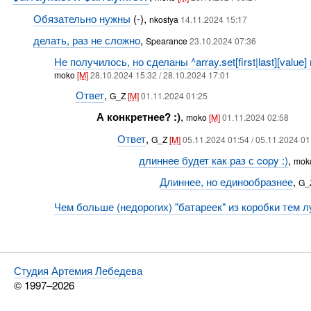
Обязательно нужны
(-),
nkostya
14.11.2024 15:17
делать, раз не сложно
,
Spearance
23.10.2024 07:36
Не получилось, но сделаны ^array.set[first|last][value] и 
moko
[M]
28.10.2024 15:32 / 28.10.2024 17:01
Ответ
,
G_Z
[M]
01.11.2024 01:25
А конкретнее? :)
,
moko
[M]
01.11.2024 02:58
Ответ
,
G_Z
[M]
05.11.2024 01:54 / 05.11.2024 01
длиннее будет как раз с copy :)
,
mok
Длиннее, но единообразнее
,
G_
Чем больше (недорогих) "батареек" из коробки тем 
Студия Артемия Лебедева
© 1997–2026