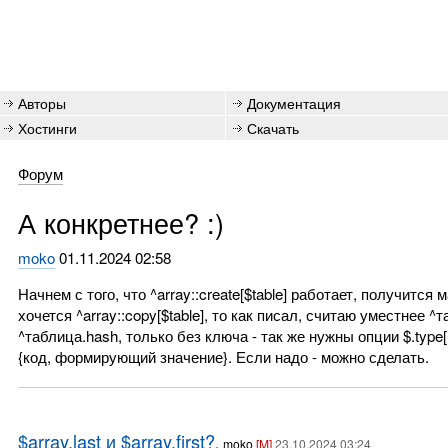
Авторы
Документация
Хостинги
Скачать
Форум
А конкретнее? :)
moko
01.11.2024 02:58
Начнем с того, что ^array::create[$table] работает, получитс
хочется ^array::copy[$table], то как писал, считаю уместнее ^
^таблица.hash, только без ключа - так же нужны опции $.type[
{код, формирующий значение}. Если надо - можно сделать.
$array.last и $array.first?
,
moko
[M]
23.10.2024 03:24