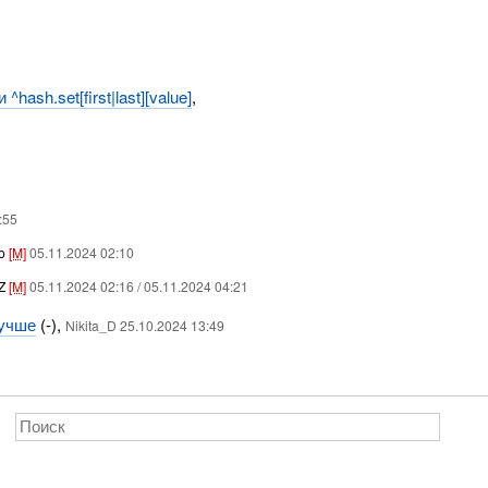
^hash.set[first|last][value]
,
:55
o
[M]
05.11.2024 02:10
Z
[M]
05.11.2024 02:16 / 05.11.2024 04:21
лучше
(-),
Nikita_D 25.10.2024 13:49