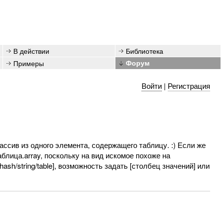
В действии
Библиотека
Примеры
Форум
Войти
|
Регистрация
я массив из одного элемента, содержащего таблицу. :) Если же
таблица.array, поскольку на вид искомое похоже на
hash/string/table], возможность задать [столбец значений] или