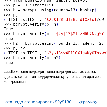
>>> from passlib.hash import bcrypt

>>> p = 'TESTtestTEST'

>>> h = bcrypt.using
(
rounds=13
)
.hash
(
p
)
(
'TESTtestTEST', '
$2b
$13
$EdIjBlTdfXxtoT
/eW.
>>> bcrypt.verify
(
p, h
)
True

>>> bcrypt.verify
(
p, '
$2y
$13
$MTIzNDU2Nzg5YT
True

>>> h2 = bcrypt.using
(
rounds=13, ident='2y'
(
'TESTtestTEST', '
$2y
$13
$w4P1lOXJgWKy0Tpxwx
>>> bcrypt.verify
(
p, h2
)
True
passlib хорошо подходит, когда надо для старых систем
сделать хеши — он поддерживает кучу легаси-алгоритмов
хеширования
като надо сгенерировать $2y$13$..... <громко>