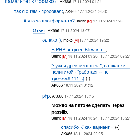
памагите! </громко>
,
AK666
17.11.2024 01:24
так я с там - пробовал:
,
AK666
17.11.2024 04:40
А что за платформа-то?
,
moko
[M]
17.11.2024 17:28
Ответ
,
AK666
17.11.2024 18:07
однако :)
,
moko
[M]
17.11.2024 19:22
В PHP встроен Blowfish...
,
Sumo
[M]
18.11.2024 09:26 / 18.11.2024 09:27
"чужой древний проект", в локалке. с
политикой - "работает -- не
трожжж!!!111" :(
(-),
AK666
18.11.2024 01:12
php
,
AK666
17.11.2024 18:15
Можно на питоне сделать через
passlib
,
Sumo
[M]
18.11.2024 10:24 / 18.11.2024 10:27
спасибо. // как вариант +
(-),
AK666
18.11.2024 22:25