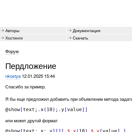
Авторы
Документация
Хостинги
Скачать
Форум
Пердложение
nkostya
12.01.2025 15:44
Спасибо за пример.
Я бы еще предложил добавить при объявлении метода задать
@show
[
text;.x
(
10
)
;.y
[
value
]]
или может другой формат
@show
[
text;.x;.y
][][
$.x
(
10
)
$.y
[
value
]
]