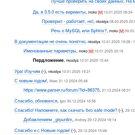
Лучше проверить на своих данных. На 
Да, в 3.5.0 есть варианты
,
moko
[M]
14.01.2025 06:24
Проверил - работает, но!
,
nkostya
08.03.2025 20:
Речь о MySQL или Sphinx?
,
moko
[M]
09.03
В документации не очень понятно
,
nkostya
10.01.2025 19:28 / 
Именованные параметры
,
moko
[M]
10.01.2025 20:19
Пердложение
,
nkostya
12.01.2025 15:44
Ура! Изучим
(-),
nkostya
10.01.2025 19:21
С новым годом!
,
Макс 31.12.2024 05:48
https://www.parser.ru/forum/?id=86375
,
31.12.2024 06:31
Спасибо, обновился
,
Igor 30.12.2024 16:56
Спасибо! Напомните, как скачать без safe mode?
(-),
29.12
Добавлением _grpunlim
,
Andrey 29.12.2024 18:14
Спасибо и с Новым годом!
(-),
29.12.2024 15:46