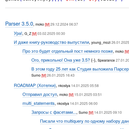
Parser 3.5.0
,
moko
[M]
29.12.2024 06:37
Ура!
,
G_Z
[M]
03.02.2025 00:30
И даже книгу-руководство выпустили
,
young_mozi
26.01.2025
Про это будет отдельный пост немного позже
,
moko
[M
Ого, прикольно! Она уже 3.5?
(-),
Spearance
27.01.2
В этом году 25 лет как Студия выложила Парсер 
Sumo
[M]
26.01.2025 16:43
ROADMAP (Хотелки)
,
nkostya
14.01.2025 05:58
Отправил доступ
,
moko
[M]
15.01.2025 03:51
multi_statements
,
nkostya
14.01.2025 06:00
Запросы с фасетами...
,
Sumo
[M]
14.01.2025 09:10
Писали что multiquery по одному набору д