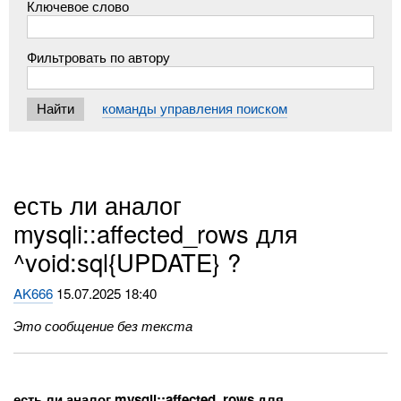
Ключевое слово
Фильтровать по автору
команды управления поиском
есть ли аналог
mysqli::affected_rows для
^void:sql{UPDATE} ?
AK666
15.07.2025 18:40
Это сообщение без текста
есть ли аналог mysqli::affected_rows для