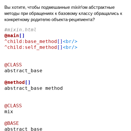
Вы хотите, чтобы подмешанные
mixin
'ом абстрактные
методы при обращениях к базовому классу обращались к
конкретному родителю объекта-реципиента?
#mixin.html
@main
[]
^child:base_method
[]
<br/>
^child:self_method
[]
<br/>
@CLASS

abstract_base

@method
[]

abstract_base method

@CLASS

mix

@BASE

abstract_base
