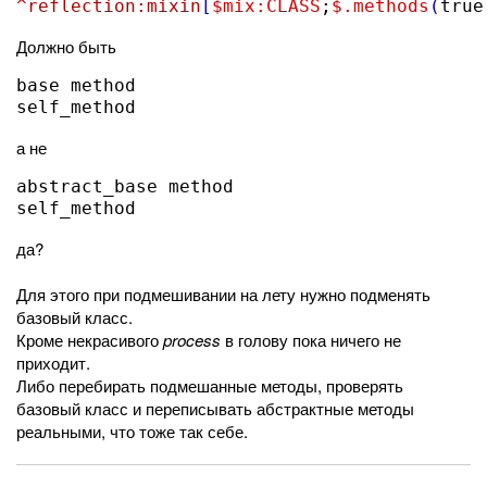
^reflection:mixin
[
$mix:CLASS
;
$.methods
(
true
Должно быть
base method

self_method
а не
abstract_base method

self_method
да?
Для этого при подмешивании на лету нужно подменять
базовый класс.
Кроме некрасивого
process
в голову пока ничего не
приходит.
Либо перебирать подмешанные методы, проверять
базовый класс и переписывать абстрактные методы
реальными, что тоже так себе.