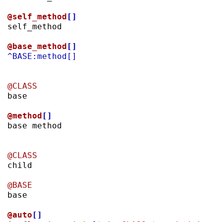
@self_method
[]

self_method

@base_method
[]
^BASE:method
[]
@CLASS

base

@method
[]

base method

@CLASS

child

@BASE

base

@auto
[]