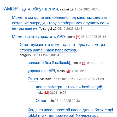
AMQP - для обсуждения
,
sergei v.2
11.09.2025 20:18
Может в consume опционально под капотом сделать
создание очереди, кторую собираемся слушать если
её там ещё нет?
,
sergei v.2
05.12.2025 12:48
Может кстати упростить API?
,
moko
[M]
26.11.2025 05:34
Я вот думаю что может сделать два параметра -
строка name ; hash параметров
,
sergei v.2
27.11.2025 00:54
consume без $.callback[]
,
moko
[M]
08.01 19:17
упрощение API
,
moko
[M]
08.01 19:03
Ответ
,
virusav
27.11.2025 21:08 / 27.11.2025 21:09
два параметра - строка + hash опций
,
moko
[M]
08.01 19:26
Ответ
,
n3o
27.11.2025 22:33
Когда-то писал простой класс для работы с api
rabbit mq - там пример pull(N) через api
,