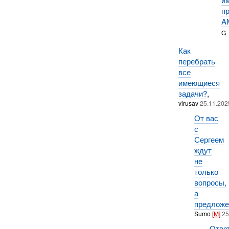
п
A
G
Как
перебрать
все
имеющиеся
задачи?
,
virusav
25.11.202
От вас
с
Сергеем
ждут
не
только
вопросы,
а
предлож
Sumo
[M]
25
Отве