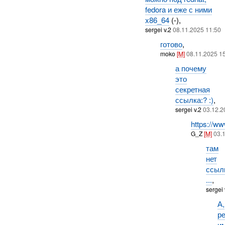
fedora и еже с ними
x86_64
(-),
sergei v.2
08.11.2025 11:50
готово
,
moko
[M]
08.11.2025 1
а почему
это
секретная
ссылка:? :)
,
sergei v.2
03.12.2
https://ww
G_Z
[M]
03.
там
нет
ссыл
...
,
sergei
А,
р
и