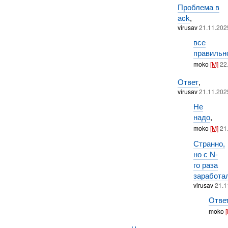
Проблема в
ack
,
virusav
21.11.202
все
правильн
moko
[M]
22
Ответ
,
virusav
21.11.202
Не
надо
,
moko
[M]
21
Странно,
но с N-
го раза
заработа
virusav
21.1
Отве
moko