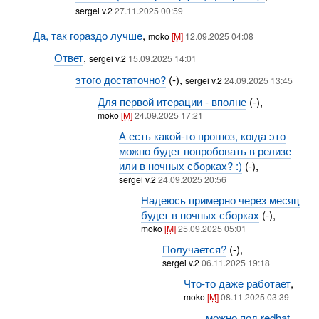
sergei v.2
27.11.2025 00:59
Да, так гораздо лучше
,
moko
[M]
12.09.2025 04:08
Ответ
,
sergei v.2
15.09.2025 14:01
этого достаточно?
(-),
sergei v.2
24.09.2025 13:45
Для первой итерации - вполне
(-),
moko
[M]
24.09.2025 17:21
А есть какой-то прогноз, когда это
можно будет попробовать в релизе
или в ночных сборках? :)
(-),
sergei v.2
24.09.2025 20:56
Надеюсь примерно через месяц
будет в ночных сборках
(-),
moko
[M]
25.09.2025 05:01
Получается?
(-),
sergei v.2
06.11.2025 19:18
Что-то даже работает
,
moko
[M]
08.11.2025 03:39
можно под redhat,