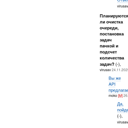
virusa
Планируютс
ли очистка
очереди,
постановка
задач
пачкой и
подсчет
количества
задач?
(-),
virusav
24.11.202
Вы же
API
предлага
moko
[M]
26
Да,
пойде
(-),
virusa