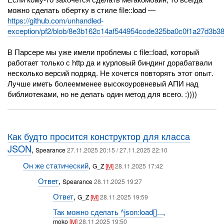
можно сделать обертку в стиле file::load —
https://github.com/unhandled-
exception/pf2/blob/8e3b162c14af544954ccde325ba0c0f1a27d3b3
В Парсере мы уже имели проблемы с file::load, который
работает только с http да и курловый биндинг дорабатвали
несколько версий подряд. Не хочется повторять этот опыт.
Лучше иметь болеемменее высокоуровневый АПИ над
библиотеками, но не делать один метод для всего. :))))
Как будто просится конструктор для класса
JSON
,
Spearance
27.11.2025 20:15 / 27.11.2025 22:10
Он же статический
,
G_Z
[M]
28.11.2025 17:42
Ответ
,
Spearance
28.11.2025 19:27
Ответ
,
G_Z
[M]
28.11.2025 19:59
Так можно сделать ^json:load[]...
,
moko
[M]
28.11.2025 19:50