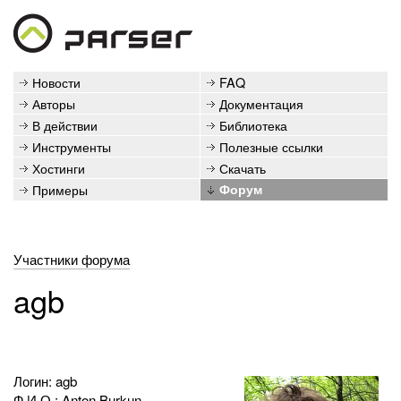
Новости
FAQ
Авторы
Документация
В действии
Библиотека
Инструменты
Полезные ссылки
Хостинги
Скачать
Примеры
Форум
Участники форума
agb
Логин: agb
Ф.И.О.: Anton Burkun