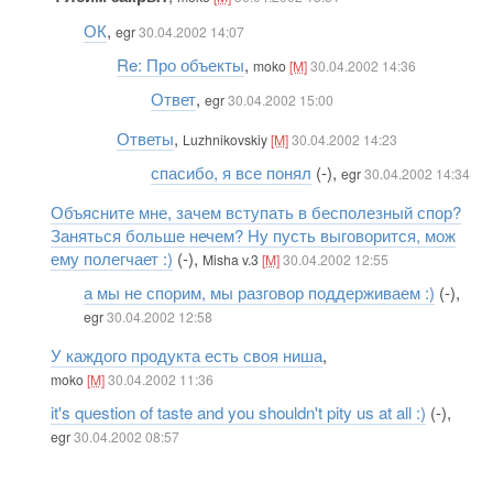
ОК
,
egr
30.04.2002 14:07
Re: Про объекты
,
moko
[M]
30.04.2002 14:36
Ответ
,
egr
30.04.2002 15:00
Ответы
,
Luzhnikovskiy
[M]
30.04.2002 14:23
спасибо, я все понял
(-),
egr
30.04.2002 14:34
Объясните мне, зачем вступать в бесполезный спор?
Заняться больше нечем? Ну пусть выговорится, мож
ему полегчает :)
(-),
Misha v.3
[M]
30.04.2002 12:55
а мы не спорим, мы разговор поддерживаем :)
(-),
egr
30.04.2002 12:58
У каждого продукта есть своя ниша
,
moko
[M]
30.04.2002 11:36
it's question of taste and you shouldn't pity us at all :)
(-),
egr
30.04.2002 08:57