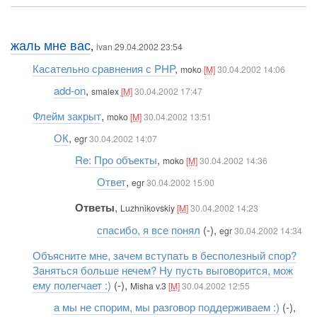
жаль мне вас
,
ivan 29.04.2002 23:54
Касательно сравнения с PHP
,
moko
[M]
30.04.2002 14:06
add-on
,
smalex
[M]
30.04.2002 17:47
Флейм закрыт
,
moko
[M]
30.04.2002 13:51
ОК
,
egr
30.04.2002 14:07
Re: Про объекты
,
moko
[M]
30.04.2002 14:36
Ответ
,
egr
30.04.2002 15:00
Ответы
,
Luzhnikovskiy
[M]
30.04.2002 14:23
спасибо, я все понял
(-),
egr
30.04.2002 14:34
Объясните мне, зачем вступать в бесполезный спор?
Заняться больше нечем? Ну пусть выговорится, мож
ему полегчает :)
(-),
Misha v.3
[M]
30.04.2002 12:55
а мы не спорим, мы разговор поддерживаем :)
(-),