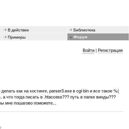
В действии
Библиотека
Примеры
Форум
Войти
|
Регистрация
делать как на хостинге, parser3.exe в cgi-bin и все такое %(
 а что тогда писать в .htaccess??? путь в папке винды???
ы мне пошагово поможете...
7