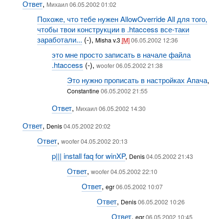
Ответ
,
Михаил 06.05.2002 01:02
Похоже, что тебе нужен AllowOverride All для того,
чтобы твои конструкции в .htaccess все-таки
заработали...
(-),
Misha v.3
[M]
06.05.2002 12:36
это мне просто записать в начале файла
.htaccess
(-),
woofer 06.05.2002 21:38
Это нужно прописать в настройках Апача
,
Constantine
06.05.2002 21:55
Ответ
,
Михаил 06.05.2002 14:30
Ответ
,
Denis
04.05.2002 20:02
Ответ
,
woofer 04.05.2002 20:13
p||| install faq for winXP
,
Denis
04.05.2002 21:43
Ответ
,
woofer 04.05.2002 22:10
Ответ
,
egr
06.05.2002 10:07
Ответ
,
Denis
06.05.2002 10:26
Ответ
,
egr
06.05.2002 10:45