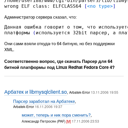
/home/user188/www/cgi-bin/parser3/lib/libmy
wrong ELF class: ELFCLASS64 
[
<no type>
]
Администратор сервера сказал, что:
Данная ошибка говорит о том, что использует
платформы 
(
используется 32bit парсер, а пла
Они сами взяли откуда-то 64 битную, но без поддержки
XML.
Соответственно вопрос, где скачать Парсер для 64
битной платформы под Linux Redhat Fedora Core 4?
Арбатек и libmysqlclient.so
,
Arbatek-Error
13.11.2006 19:55
Парсер заработал на Арбатеке
,
Arbatek-Error
16.11.2006 19:37
может, теперь и ник пора сменить?
,
Александр Петросян (PAF)
[M]
17.11.2006 23:53