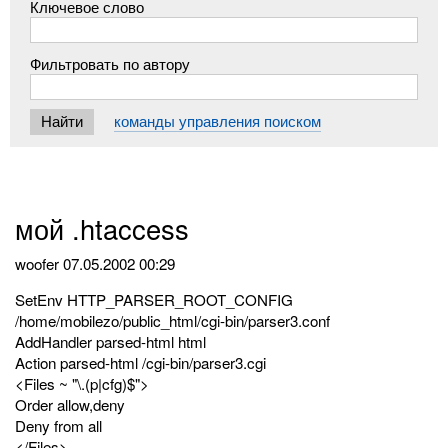
Ключевое слово
Фильтровать по автору
команды управления поиском
мой .htaccess
woofer
07.05.2002 00:29
SetEnv HTTP_PARSER_ROOT_CONFIG
/home/mobilezo/public_html/cgi-bin/parser3.conf
AddHandler parsed-html html
Action parsed-html /cgi-bin/parser3.cgi
<Files ~ "\.(p|cfg)$">
Order allow,deny
Deny from all
</Files>