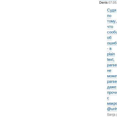
Denis
07.05
Судя
по
тому,
что
сооб
об
ошиб
- в
plain
text,
parse
не
може
parse
даже
проч
с
макр
@unha
Sanja 