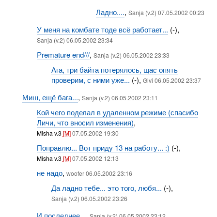
Ладно....
,
Sanja (v.2) 07.05.2002 00:23
У меня на комбате тоде всё работает...
(-),
Sanja (v.2) 06.05.2002 23:34
Premature end///
,
Sanja (v.2) 06.05.2002 23:33
Ага, три байта потерялось, щас опять
проверим, с ними уже...
(-),
Givi 06.05.2002 23:37
Миш, ещё бага...
,
Sanja (v.2) 06.05.2002 23:11
Кой чего поделал в удаленном режиме (спасибо
Личи, что вносил изменения)
,
Misha v.3
[M]
07.05.2002 19:30
Поправлю... Вот приду 13 на работу... :)
(-),
Misha v.3
[M]
07.05.2002 12:13
не надо
,
woofer 06.05.2002 23:16
Да ладно тебе... это того, любя...
(-),
Sanja (v.2) 06.05.2002 23:26
И последнее...
,
Sanja (v.2) 06.05.2002 23:12