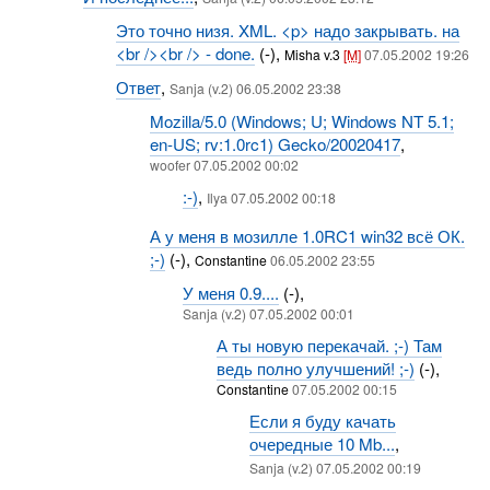
Это точно низя. XML. <p> надо закрывать. на
<br /><br /> - done.
(-),
Misha v.3
[M]
07.05.2002 19:26
Ответ
,
Sanja (v.2) 06.05.2002 23:38
Mozilla/5.0 (Windows; U; Windows NT 5.1;
en-US; rv:1.0rc1) Gecko/20020417
,
woofer 07.05.2002 00:02
:-)
,
Ilya 07.05.2002 00:18
А у меня в мозилле 1.0RC1 win32 всё ОК.
;-)
(-),
Constantine
06.05.2002 23:55
У меня 0.9....
(-),
Sanja (v.2) 07.05.2002 00:01
А ты новую перекачай. ;-) Там
ведь полно улучшений! ;-)
(-),
Constantine
07.05.2002 00:15
Если я буду качать
очередные 10 Mb...
,
Sanja (v.2) 07.05.2002 00:19