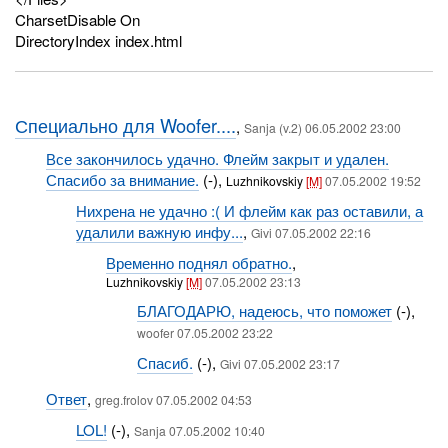
CharsetDisable On
DirectoryIndex index.html
Специально для Woofer....
,
Sanja (v.2) 06.05.2002 23:00
Все закончилось удачно. Флейм закрыт и удален.
Спасибо за внимание.
(-),
Luzhnikovskiy
[M]
07.05.2002 19:52
Нихрена не удачно :( И флейм как раз оставили, а
удалили важную инфу...
,
Givi 07.05.2002 22:16
Временно поднял обратно.
,
Luzhnikovskiy
[M]
07.05.2002 23:13
БЛАГОДАРЮ, надеюсь, что поможет
(-),
woofer 07.05.2002 23:22
Спасиб.
(-),
Givi 07.05.2002 23:17
Ответ
,
greg.frolov 07.05.2002 04:53
LOL!
(-),
Sanja 07.05.2002 10:40