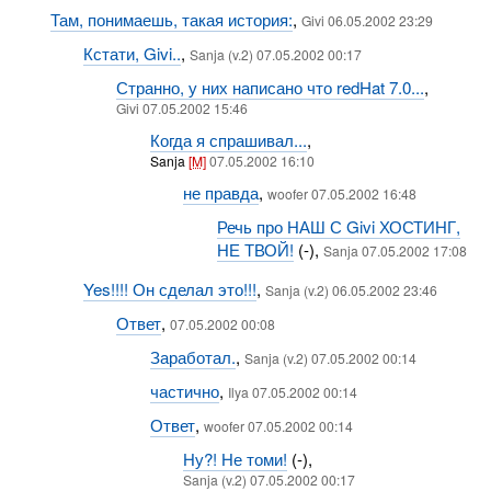
Там, понимаешь, такая история:
,
Givi 06.05.2002 23:29
Кстати, Givi..
,
Sanja (v.2) 07.05.2002 00:17
Странно, у них написано что redHat 7.0...
,
Givi 07.05.2002 15:46
Когда я спрашивал...
,
Sanja
[M]
07.05.2002 16:10
не правда
,
woofer 07.05.2002 16:48
Речь про НАШ С Givi ХОСТИНГ,
НЕ ТВОЙ!
(-),
Sanja 07.05.2002 17:08
Yes!!!! Он сделал это!!!
,
Sanja (v.2) 06.05.2002 23:46
Ответ
,
07.05.2002 00:08
Заработал.
,
Sanja (v.2) 07.05.2002 00:14
частично
,
Ilya 07.05.2002 00:14
Ответ
,
woofer 07.05.2002 00:14
Ну?! Не томи!
(-),
Sanja (v.2) 07.05.2002 00:17