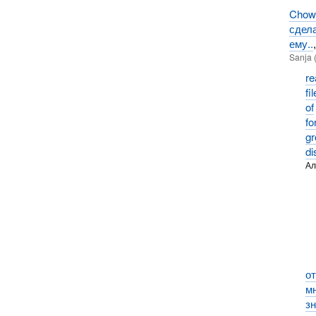
Chow
сдел
ему..
Sanja 
re
fi
of
fo
gr
di
Ал
о
м
зн