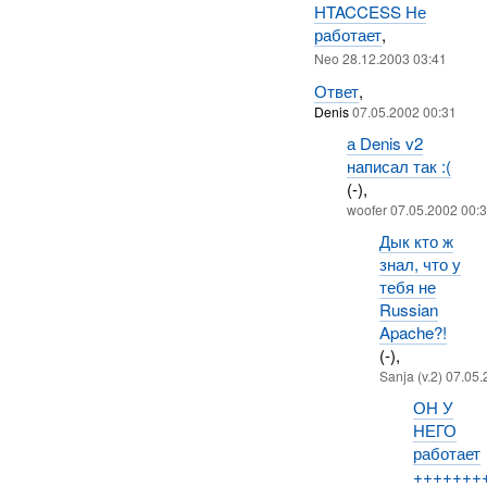
HTACCESS Не
работает
,
Neo 28.12.2003 03:41
Ответ
,
Denis
07.05.2002 00:31
а Denis v2
написал так :(
(-),
woofer 07.05.2002 00:
Дык кто ж
знал, что у
тебя не
Russian
Apache?!
(-),
Sanja (v.2) 07.05
ОН У
НЕГО
работает
+++++++