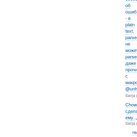
об
ошиб
- в
plain
text,
parse
не
може
parse
даже
проч
с
макр
@unha
Sanja 
Chow
сдел
ему..
Sanja 
re