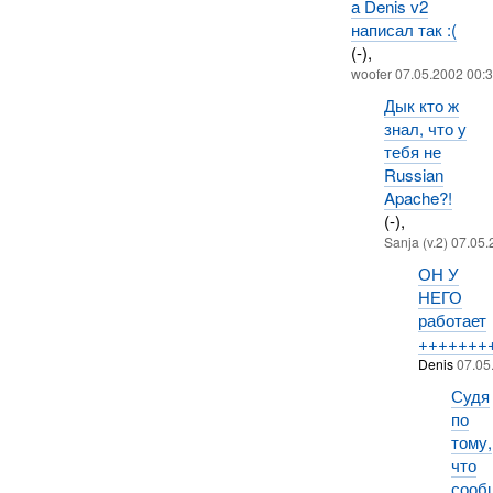
а Denis v2
написал так :(
(-),
woofer 07.05.2002 00:
Дык кто ж
знал, что у
тебя не
Russian
Apache?!
(-),
Sanja (v.2) 07.05
ОН У
НЕГО
работает
+++++++
Denis
07.05
Судя
по
тому,
что
сооб