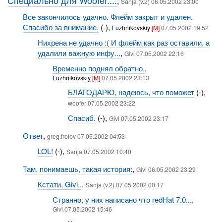
Специально для Woofer....
,
Sanja (v.2) 06.05.2002 23:00
Все закончилось удачно. Флейм закрыт и удален.
Спасибо за внимание.
(-),
Luzhnikovskiy
[M]
07.05.2002 19:52
Нихрена не удачно :( И флейм как раз оставили, а
удалили важную инфу...
,
Givi 07.05.2002 22:16
Временно поднял обратно.
,
Luzhnikovskiy
[M]
07.05.2002 23:13
БЛАГОДАРЮ, надеюсь, что поможет
(-),
woofer 07.05.2002 23:22
Спасиб.
(-),
Givi 07.05.2002 23:17
Ответ
,
greg.frolov 07.05.2002 04:53
LOL!
(-),
Sanja 07.05.2002 10:40
Там, понимаешь, такая история:
,
Givi 06.05.2002 23:29
Кстати, Givi..
,
Sanja (v.2) 07.05.2002 00:17
Странно, у них написано что redHat 7.0...
,
Givi 07.05.2002 15:46