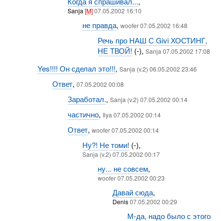
Когда я спрашивал...
,
Sanja
[M]
07.05.2002 16:10
не правда
,
woofer 07.05.2002 16:48
Речь про НАШ С Givi ХОСТИНГ,
НЕ ТВОЙ!
(-),
Sanja 07.05.2002 17:08
Yes!!!! Он сделал это!!!
,
Sanja (v.2) 06.05.2002 23:46
Ответ
,
07.05.2002 00:08
Заработал.
,
Sanja (v.2) 07.05.2002 00:14
частично
,
Ilya 07.05.2002 00:14
Ответ
,
woofer 07.05.2002 00:14
Ну?! Не томи!
(-),
Sanja (v.2) 07.05.2002 00:17
ну... не совсем
,
woofer 07.05.2002 00:23
Давай сюда
,
Denis
07.05.2002 00:29
М-да, надо было с этого