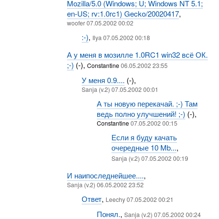
Mozilla/5.0 (Windows; U; Windows NT 5.1;
en-US; rv:1.0rc1) Gecko/20020417
,
woofer 07.05.2002 00:02
:-)
,
Ilya 07.05.2002 00:18
А у меня в мозилле 1.0RC1 win32 всё ОК.
;-)
(-),
Constantine
06.05.2002 23:55
У меня 0.9....
(-),
Sanja (v.2) 07.05.2002 00:01
А ты новую перекачай. ;-) Там
ведь полно улучшений! ;-)
(-),
Constantine
07.05.2002 00:15
Если я буду качать
очередные 10 Mb...
,
Sanja (v.2) 07.05.2002 00:19
И наипоследнейшее....
,
Sanja (v.2) 06.05.2002 23:52
Ответ
,
Leechy 07.05.2002 00:21
Понял.
,
Sanja (v.2) 07.05.2002 00:24