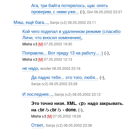
Ага, три байта потерялось, щас опять
проверим, с ними уже...
(-),
Givi 06.05.2002 23:37
Миш, ещё бага...
,
Sanja (v.2) 06.05.2002 23:11
Кой чего поделал в удаленном режиме (спасибо
Личи, что вносил изменения)
,
Misha v.3
[M]
07.05.2002 19:30
Поправлю... Вот приду 13 на работу... :)
(-),
Misha v.3
[M]
07.05.2002 12:13
не надо
,
woofer 06.05.2002 23:16
Да ладно тебе... это того, любя...
(-),
Sanja (v.2) 06.05.2002 23:26
И последнее...
,
Sanja (v.2) 06.05.2002 23:12
Это точно низя. XML. <p> надо закрывать.
на <br /><br /> - done.
(-),
Misha v.3
[M]
07.05.2002 19:26
Ответ
,
Sanja (v.2) 06.05.2002 23:38