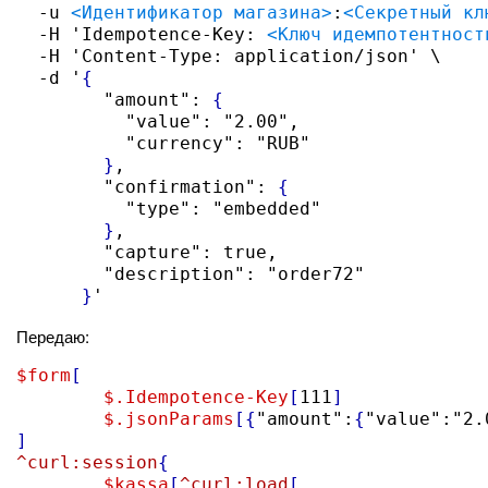
  -u 
<Идентификатор магазина>
:
<Секретный кл
  -H 'Idempotence-Key: 
<Ключ идемпотентност
  -H 'Content-Type: application/json' \

  -d '
{
        "amount": 
{
          "value": "2.00",

          "currency": "RUB"

}
,

        "confirmation": 
{
          "type": "embedded"

}
,

        "capture": true,

        "description": "order72"

}
'
Передаю:
$form
[
$.Idempotence-Key
[
111
]
$.jsonParams
[{
"amount":
{
"value":"2.
]
^curl:session
{
$kassa
[
^curl:load
[