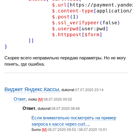
$.url
[
https://payment.yande
$.content-type
[
application/
$.post
(
1
)
$.ssl_verifypeer
(
false
)
$.userpwd
[
user:pwd
]
$.httppost
[
$form
]
]]
}
Скорее всего неправильно передаю параметры. Но не могу
понять, где ошибка.
Виджет Яндекс.Кассы
,
dukonst
07.07.2020 23:14
Ответ
,
moko
[M]
08.07.2020 00:52
Ответ
,
dukonst
08.07.2020 08:46
Если внимательно посмотреть на пример
запроса к кассе через curl...
,
Sumo
[M]
08.07.2020 09:53 / 08.07.2020 10:01