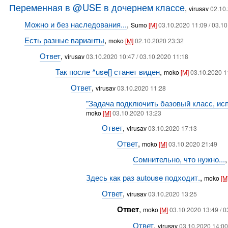
Переменная в @USE в дочернем классе
,
virusav
02.10
Можно и без наследования...
,
Sumo
[M]
03.10.2020 11:09 / 03.1
Есть разные варианты
,
moko
[M]
02.10.2020 23:32
Ответ
,
virusav
03.10.2020 10:47 / 03.10.2020 11:18
Так после ^use[] станет виден
,
moko
[M]
03.10.2020 1
Ответ
,
virusav
03.10.2020 11:28
"Задача подключить базовый класс, ис
moko
[M]
03.10.2020 13:23
Ответ
,
virusav
03.10.2020 17:13
Ответ
,
moko
[M]
03.10.2020 21:49
Сомнительно, что нужно...
Здесь как раз autouse подходит.
,
moko
[M
Ответ
,
virusav
03.10.2020 13:25
Ответ
,
moko
[M]
03.10.2020 13:49 / 
Ответ
,
virusav
03.10.2020 14:00