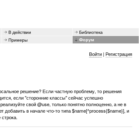
В действии
Библиотека
Примеры
Форум
Войти
|
Регистрация
рсальное решение? Если частную проблему, то решения
дится, если "сторонние классы" сейчас успешно
реализуйте свой @use, только понятно полноценно, а не в
ет добавить в начале что-то типа $name[^process{$name}], и
 строка.