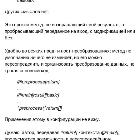
Других смыслов нет.
Это прокси-метод, не возвращающий свой результат, а
пробрасывающий переданное на вход, с модификацией или
без.
Удобно во всяких пред- и пост-преобразованиях: метод по
умолчанию ничего не изменяет, но его можно
переопределить и организовать преобразование данных, не
трогая основной код.
@preprocess[return]
...
@main[result][basic]
...
^preprocess{^return[]}
Применения этому в конфигурации не вижу.
Думаю, автор, передавая
^return[]
контекста
@main[]
,
предусмотрел возможность в переопределённом