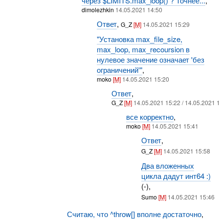
через $LIMITS.max_loop() ? Точнее...
,
dimolezhkin
14.05.2021 14:50
Ответ
,
G_Z
[M]
14.05.2021 15:29
"Установка max_file_size,
max_loop, max_recoursion в
нулевое значение означает 'без
ограничений'"
,
moko
[M]
14.05.2021 15:20
Ответ
,
G_Z
[M]
14.05.2021 15:22 / 14.05.2021 
все корректно
,
moko
[M]
14.05.2021 15:41
Ответ
,
G_Z
[M]
14.05.2021 15:58
Два вложенных
цикла дадут инт64 :)
(-),
Sumo
[M]
14.05.2021 15:46
Считаю, что ^throw[] вполне достаточно
,