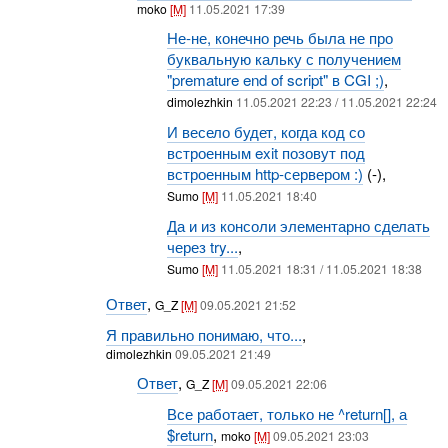
moko
[M]
11.05.2021 17:39
Не-не, конечно речь была не про
буквальную кальку с получением
"premature end of script" в CGI ;)
,
dimolezhkin
11.05.2021 22:23 / 11.05.2021 22:24
И весело будет, когда код со
встроенным exit позовут под
встроенным http-сервером :)
(-),
Sumo
[M]
11.05.2021 18:40
Да и из консоли элементарно сделать
через try...
,
Sumo
[M]
11.05.2021 18:31 / 11.05.2021 18:38
Ответ
,
G_Z
[M]
09.05.2021 21:52
Я правильно понимаю, что...
,
dimolezhkin
09.05.2021 21:49
Ответ
,
G_Z
[M]
09.05.2021 22:06
Все работает, только не ^return[], а
$return
,
moko
[M]
09.05.2021 23:03