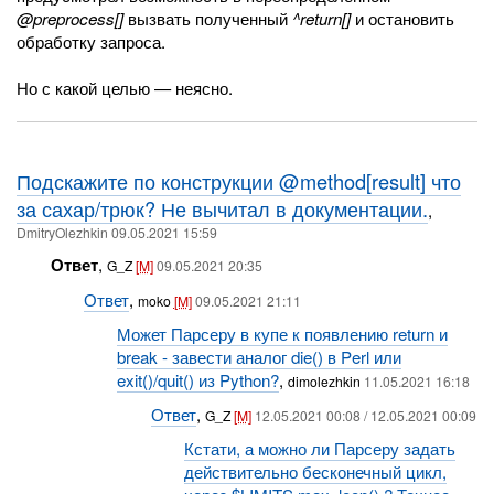
@preprocess[]
вызвать полученный
^return[]
и остановить
обработку запроса.
Но с какой целью — неясно.
Подскажите по конструкции @method[result] что
за сахар/трюк? Не вычитал в документации.
,
DmitryOlezhkin 09.05.2021 15:59
Ответ
,
G_Z
[M]
09.05.2021 20:35
Ответ
,
moko
[M]
09.05.2021 21:11
Может Парсеру в купе к появлению return и
break - завести аналог die() в Perl или
exit()/quit() из Python?
,
dimolezhkin
11.05.2021 16:18
Ответ
,
G_Z
[M]
12.05.2021 00:08 / 12.05.2021 00:09
Кстати, а можно ли Парсеру задать
действительно бесконечный цикл,