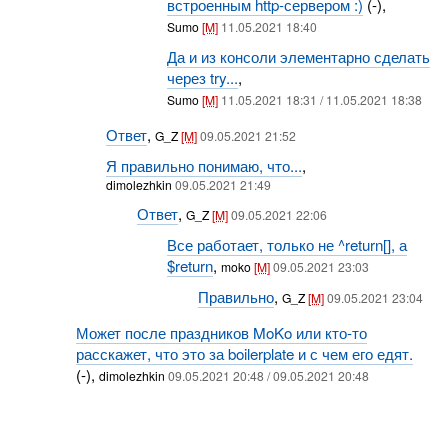
встроенным http-сервером :)
(-),
Sumo
[M]
11.05.2021 18:40
Да и из консоли элементарно сделать
через try...
,
Sumo
[M]
11.05.2021 18:31 / 11.05.2021 18:38
Ответ
,
G_Z
[M]
09.05.2021 21:52
Я правильно понимаю, что...
,
dimolezhkin
09.05.2021 21:49
Ответ
,
G_Z
[M]
09.05.2021 22:06
Все работает, только не ^return[], а
$return
,
moko
[M]
09.05.2021 23:03
Правильно
,
G_Z
[M]
09.05.2021 23:04
Может после праздников MoKo или кто-то
расскажет, что это за boilerplate и с чем его едят.
(-),
dimolezhkin
09.05.2021 20:48 / 09.05.2021 20:48