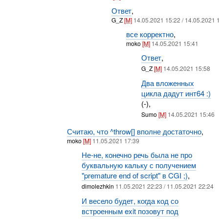
Ответ
,
G_Z
[M]
14.05.2021 15:22 / 14.05.2021 
все корректно
,
moko
[M]
14.05.2021 15:41
Ответ
,
G_Z
[M]
14.05.2021 15:58
Два вложенных
цикла дадут инт64 :)
(-),
Sumo
[M]
14.05.2021 15:46
Считаю, что ^throw[] вполне достаточно
,
moko
[M]
11.05.2021 17:39
Не-не, конечно речь была не про
буквальную кальку с получением
"premature end of script" в CGI ;)
,
dimolezhkin
11.05.2021 22:23 / 11.05.2021 22:24
И весело будет, когда код со
встроенным exit позовут под