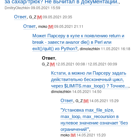
за сахар/трюк? Не вычитал в документации.
,
DmitryOlezhkin 09.05.2021 15:59
Ответ
,
G_Z
[M]
09.05.2021 20:35
Ответ
,
moko
[M]
09.05.2021 21:11
Может Парсеру в купе к появлению return и
break - завести аналог die() в Perl или
exit()/quit() из Python?
,
dimolezhkin
11.05.2021 16:18
Ответ
,
G_Z
[M]
12.05.2021 00:08 / 12.05.2021 00:09
Кстати, а можно ли Парсеру задать
действительно бесконечный цикл,
через $LIMITS.max_loop() ? Точнее...
,
dimolezhkin
14.05.2021 14:50
Ответ
,
G_Z
[M]
14.05.2021 15:29
"Установка max_file_size,
max_loop, max_recoursion в
нулевое значение означает 'без
ограничений'"
,
moko
[M]
14.05.2021 15:20